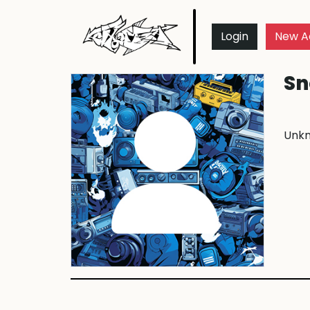
Login
New A
S
Unk